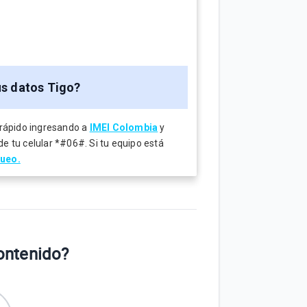
us datos Tigo?
y rápido ingresando a
IMEI Colombia
y
de tu celular *#06#. Si tu equipo está
queo.
contenido?