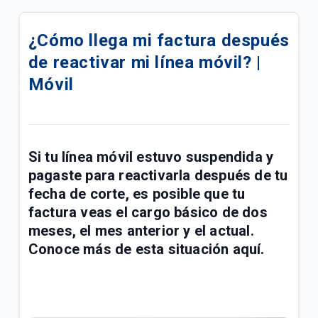
¿Cómo saber si mi línea prepago Tigo se
desactivará por no uso? | Móvil
¿Cómo llega mi factura después
de reactivar mi línea móvil? |
Venta de celulares libres en Tigo | Móvil
Móvil
¿Cómo configurar la red 4G Sony LTE Tigo? | Móvil
¿Cómo configurar la red 4G Motorola LTE Tigo? |
Móvil
Si tu línea móvil
estuvo suspendida y
pagaste para reactivarla después de tu
Lo que debes saber para pasarte a prepago si
tienes una deuda pendiente en tu plan | Móvil
fecha de corte
, es posible que tu
factura veas el
cargo básico de dos
Cómo registrar línea Prepago a tu nombre o
meses, el mes anterior y el actual
.
actualizar datos de contacto | Móvil
Conoce más de esta situación aquí.
¿Cómo consultar tus consumos en Mi.Tigo? | Móvil
Oferta Full Equipo disponible en nuestro flujo digital