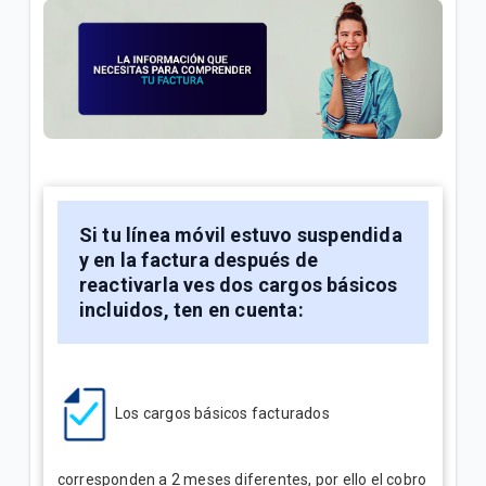
o Televentas | Móvil
Full Equipo: Plan móvil ilimitado + celular en
préstamo | Móvil
¿Cómo cancelar tu plan Tigo y pasar a prepago? |
Móvil
Si tu línea móvil estuvo suspendida
VER MÁS
y en la factura después de
reactivarla ves dos cargos básicos
incluidos, ten en cuenta:
Los cargos básicos facturados
corresponden a 2 meses diferentes, por ello el cobro