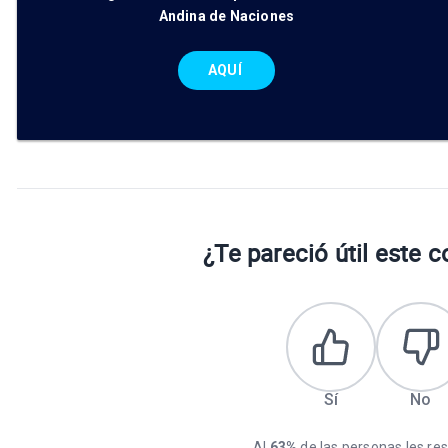
Andina de Naciones
AQUÍ
¿Te pareció útil este 
Sí
No
Al
63%
de las personas les resu