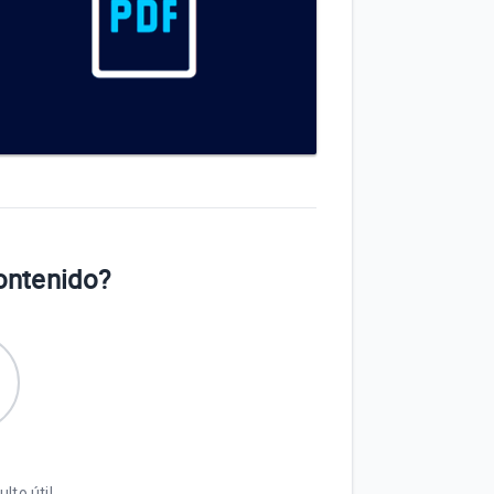
contenido?
lto útil.