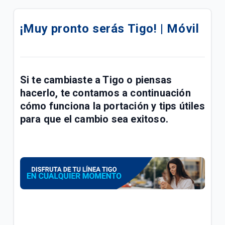
¿Cómo saber si mi línea prepago Tigo se
desactivará por no uso? | Móvil
¡Muy pronto serás Tigo! | Móvil
Venta de celulares libres en Tigo | Móvil
¿Cómo configurar la red 4G Sony LTE Tigo? | Móvil
Si te cambiaste a Tigo o piensas
¿Cómo configurar la red 4G Motorola LTE Tigo? |
hacerlo, te contamos a continuación
Móvil
cómo funciona la portación y tips útiles
para que el cambio sea exitoso.
¿Cómo llega mi factura después de reactivar mi
línea móvil? | Móvil
Lo que debes saber para pasarte a prepago si
tienes una deuda pendiente en tu plan | Móvil
Cómo registrar línea Prepago a tu nombre o
actualizar datos de contacto | Móvil