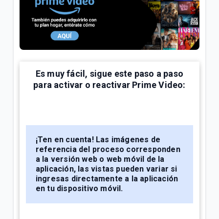
¿Cómo consultar tus consumos en Mi.Tigo? | Móvil
Oferta Full Equipo disponible en nuestro flujo digital
o Televentas | Móvil
Full Equipo: Plan móvil ilimitado + celular en
préstamo | Móvil
Es muy fácil, sigue este paso a paso
para activar o reactivar Prime Video:
VER MÁS
¡Ten en cuenta!
Las imágenes de
referencia del proceso corresponden
a la versión web o web móvil de la
aplicación, las vistas pueden variar si
ingresas directamente a la aplicación
en tu dispositivo móvil.