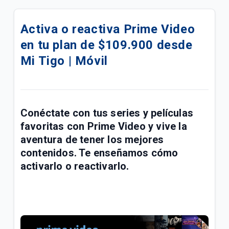
¿Cómo saber si mi línea prepago Tigo se
desactivará por no uso? | Móvil
Activa o reactiva Prime Video
en tu plan de $109.900 desde
Venta de celulares libres en Tigo | Móvil
Mi Tigo | Móvil
¿Cómo configurar la red 4G Sony LTE Tigo? | Móvil
¿Cómo configurar la red 4G Motorola LTE Tigo? |
Móvil
Conéctate con tus series y películas
favoritas con Prime Video y vive la
¿Cómo llega mi factura después de reactivar mi
línea móvil? | Móvil
aventura de tener los mejores
contenidos. Te enseñamos cómo
Lo que debes saber para pasarte a prepago si
activarlo o reactivarlo.
tienes una deuda pendiente en tu plan | Móvil
Cómo registrar línea Prepago a tu nombre o
actualizar datos de contacto | Móvil