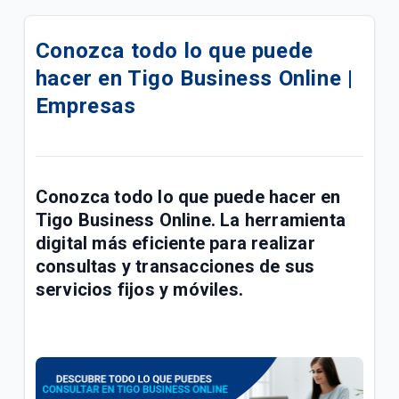
eSIM para su línea móvil Tigo Business | Empresas
Conozca todo lo que puede
Conoce las mejoras realizadas a la red móvil Tigo |
hacer en Tigo Business Online |
Empresas
Empresas
Conoce sobre el proceso de portabilidad a Tigo |
Empresas
Manual de usuario Cloud Backup Tigo Business |
Conozca todo lo que puede hacer en
Empresas
Tigo Business Online.
La herramienta
Paga las facturas de servicios fijos y móviles Tigo
digital más eficiente para realizar
Business en una transacción | Empresas
consultas y transacciones de sus
servicios fijos y móviles.
Respaldo de Sitios, Bases de Datos, CMS y
Certificado SSL | Empresas
Fallas y problemas para navegar en el Internet Tigo
| Empresas