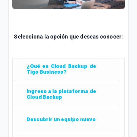
Explicación del Detalle de consumos en su factura
Tigo | Empresas
¿Cómo hacer reposición de SIM en Tigo Business
Selecciona la opción que deseas conocer:
Online? | Empresas
¿Cómo configurar la red WiFi en Tigo Business
Online? | Empresas
¿Qué es Cloud Backup de
Tigo Business?
VER MÁS
Ingreso a la plataforma de
Cloud Backup
Descubrir un equipo nuevo