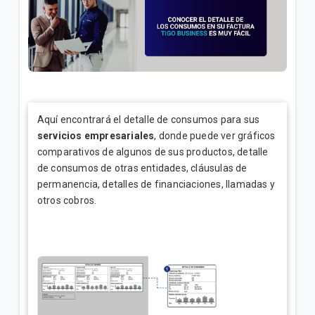
¿Cuál es el número de cuenta de la factura Tigo? |
Empresas
¿Cómo hacer reposición de SIM en Tigo Business
Online? | Empresas
¿Cómo configurar la red WiFi en Tigo Business
Aquí encontrará el detalle de consumos para sus
Online? | Empresas
servicios empresariales
, donde puede ver gráficos
comparativos de algunos de sus productos, detalle
de consumos de otras entidades, cláusulas de
permanencia, detalles de financiaciones, llamadas y
VER MÁS
otros cobros.