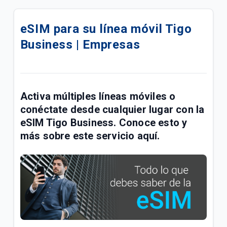
Conoce las mejoras realizadas a la red móvil Tigo |
Empresas
eSIM para su línea móvil Tigo
Business | Empresas
Conoce sobre el proceso de portabilidad a Tigo |
Empresas
Manual de usuario Cloud Backup Tigo Business |
Empresas
Activa múltiples líneas móviles o
conéctate desde cualquier lugar con la
Paga las facturas de servicios fijos y móviles Tigo
eSIM Tigo Business. Conoce esto y
Business en una transacción | Empresas
más sobre este servicio aquí.
Respaldo de Sitios, Bases de Datos, CMS y
Certificado SSL | Empresas
Fallas y problemas para navegar en el Internet Tigo
| Empresas
¿Cuál es el número de cuenta de la factura Tigo? |