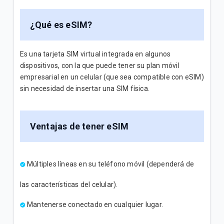
Empresas
¿Qué es eSIM?
Explicación del Detalle de consumos en su factura
Tigo | Empresas
Es una tarjeta SIM virtual integrada en algunos
¿Cómo hacer reposición de SIM en Tigo Business
dispositivos, con la que puede tener su plan móvil
Online? | Empresas
empresarial en un celular (que sea compatible con eSIM)
sin necesidad de insertar una SIM física.
¿Cómo configurar la red WiFi en Tigo Business
Online? | Empresas
Ventajas de tener eSIM
VER MÁS
Múltiples líneas en su teléfono móvil (dependerá de
las características del celular).
Mantenerse conectado en cualquier lugar.