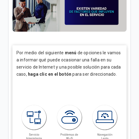
Explicación del Detalle de consumos en su factura
Tigo | Empresas
¿Cómo hacer reposición de SIM en Tigo Business
Online? | Empresas
¿Cómo configurar la red WiFi en Tigo Business
Por medio del siguiente
menú
de opciones le vamos
Online? | Empresas
a informar qué puede ocasionar una falla en su
servicio de Internet y una posible solución para cada
caso,
haga clic en el botón
para ser direccionado.
VER MÁS