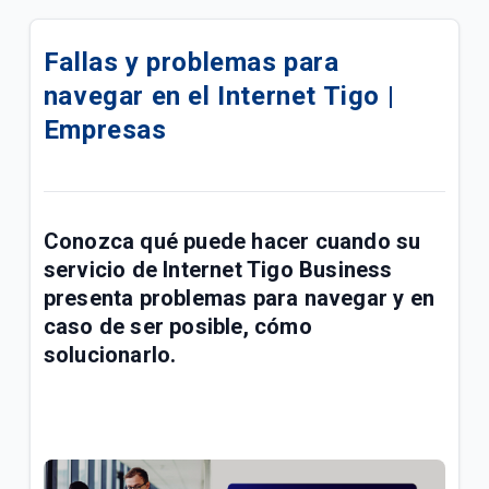
eSIM para su línea móvil Tigo Business | Empresas
Fallas y problemas para
Conoce las mejoras realizadas a la red móvil Tigo |
navegar en el Internet Tigo |
Empresas
Empresas
Conoce sobre el proceso de portabilidad a Tigo |
Empresas
Manual de usuario Cloud Backup Tigo Business |
Conozca qué puede hacer cuando su
Empresas
servicio de
Internet Tigo Business
Paga las facturas de servicios fijos y móviles Tigo
presenta problemas para navegar y en
Business en una transacción | Empresas
caso de ser posible, cómo
solucionarlo.
Respaldo de Sitios, Bases de Datos, CMS y
Certificado SSL | Empresas
¿Cuál es el número de cuenta de la factura Tigo? |
Empresas