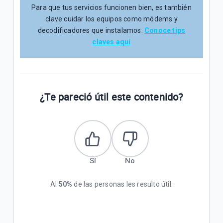
Para que tus servicios funcionen bien, es también
clave cuidar los equipos como módems y
decodificadores que instalamos.
Conoce tips
claves aquí
¿Te pareció útil este contenido?
Sí
No
Al
50%
de las personas les resulto útil.