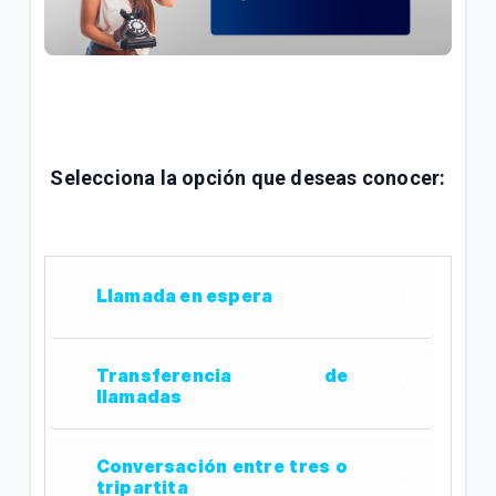
¿Qué es Citofonía Virtual Tigo para edificios? |
General
Contestador automático en tu servicio de telefonía
fija Tigo | Hogar
Selecciona la opción que deseas conocer:
Indicativos telefónicos Colombia | General
VER MÁS
Llamada en espera
Transferencia de
llamadas
Conversación entre tres o
tripartita