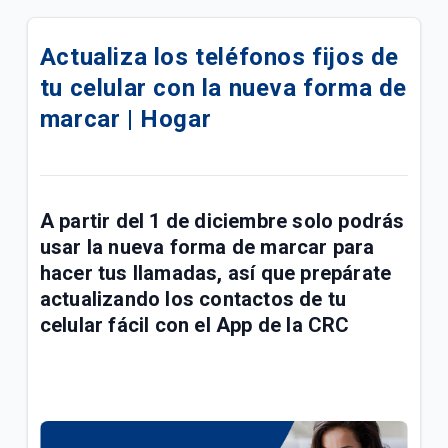
¿Cómo consultar los consumos de teléfono fijo
Tigo desde Mi Tigo? | Hogar
Actualiza los teléfonos fijos de
tu celular con la nueva forma de
¿Qué hacer si mi línea fija Tigo no tiene tono? |
Hogar
marcar | Hogar
Cambio de tecnología de tu telefonía Tigo | General
Qué pasará si el 1 de diciembre no marcas a
A partir del
1 de diciembre
solo podrás
números fijos con el 60 | Hogar
usar la nueva forma de marcar para
Servicios especiales y suplementarios para líneas
hacer tus llamadas, así que prepárate
telefónicas Tigo | Hogar
actualizando los contactos de tu
celular fácil con el
App de la CRC
Todo lo que necesitas saber sobre tu línea fija Tigo
| Hogar
¿Cómo configurar servicios especiales en su línea
telefónica? | General