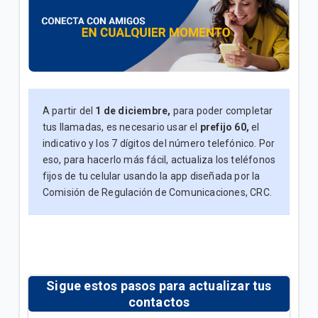
¿Qué es Citofonía Virtual Tigo para edificios? |
General
Contestador automático en tu servicio de telefonía
fija Tigo | Hogar
A partir del
1 de diciembre,
para poder completar
Indicativos telefónicos Colombia | General
tus llamadas, es necesario usar el
prefijo 60,
el
indicativo y los 7 dígitos del número telefónico. Por
eso, para hacerlo más fácil, actualiza los teléfonos
VER MÁS
fijos de tu celular usando la app diseñada por la
Comisión de Regulación de Comunicaciones, CRC.
Sigue estos pasos para
actualizar tus
contactos