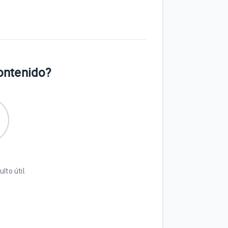
contenido?
lto útil.