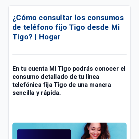
¿Qué hacer si mi línea fija Tigo no tiene tono? |
Hogar
¿Cómo consultar los consumos
de teléfono fijo Tigo desde Mi
Actualiza los teléfonos fijos de tu celular con la
nueva forma de marcar | Hogar
Tigo? | Hogar
Cambio de tecnología de tu telefonía Tigo | General
Qué pasará si el 1 de diciembre no marcas a
En tu cuenta
Mi Tigo
podrás conocer el
números fijos con el 60 | Hogar
consumo detallado de tu
línea
Servicios especiales y suplementarios para líneas
telefónica fija Tigo
de una manera
telefónicas Tigo | Hogar
sencilla y rápida.
Todo lo que necesitas saber sobre tu línea fija Tigo
| Hogar
¿Cómo configurar servicios especiales en su línea
telefónica? | General