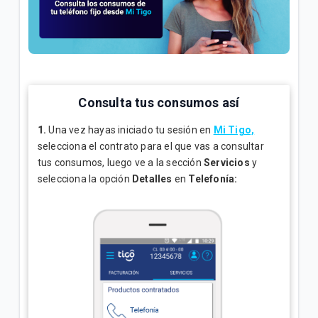
¿Qué es Citofonía Virtual Tigo para edificios? |
General
Contestador automático en tu servicio de telefonía
fija Tigo | Hogar
Consulta tus consumos así
Indicativos telefónicos Colombia | General
1.
Una vez hayas iniciado tu sesión en
Mi Tigo,
selecciona el contrato para el que vas a consultar
tus consumos, luego ve a la sección
Servicios
y
VER MÁS
selecciona la opción
Detalles
en
Telefonía: