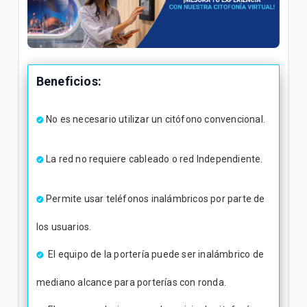
¿Cómo configurar servicios especiales en su línea
telefónica? | General
Contestador automático en tu servicio de telefonía
Beneficios:
fija Tigo | Hogar
Indicativos telefónicos Colombia | General
No es necesario utilizar un citófono convencional.
La red no requiere cableado o red Independiente.
VER MÁS
Permite usar teléfonos inalámbricos por parte de
los usuarios.
El equipo de la portería puede ser inalámbrico de
mediano alcance para porterías con ronda.