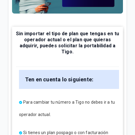
¿Cómo consultar tus consumos en Mi.Tigo? | Móvil
Oferta Full Equipo disponible en nuestro flujo digital
o Televentas | Móvil
Sin importar el tipo de plan que tengas en tu
Full Equipo: Plan móvil ilimitado + celular en
operador actual o el plan que quieras
préstamo | Móvil
adquirir, puedes solicitar la portabilidad a
Tigo.
VER MÁS
Ten en cuenta lo siguiente:
Para cambiar tu número a Tigo no debes ir a tu
operador actual.
Si tienes un plan pospago o con facturación