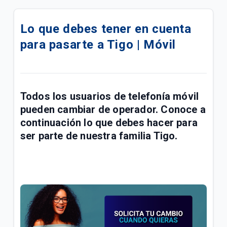
¿Cómo saber si mi línea prepago Tigo se
desactivará por no uso? | Móvil
Lo que debes tener en cuenta
para pasarte a Tigo | Móvil
Venta de celulares libres en Tigo | Móvil
¿Cómo configurar la red 4G Sony LTE Tigo? | Móvil
¿Cómo configurar la red 4G Motorola LTE Tigo? |
Todos los usuarios de telefonía móvil
Móvil
pueden cambiar de operador. Conoce a
continuación lo que debes hacer para
¿Cómo llega mi factura después de reactivar mi
ser parte de nuestra familia Tigo.
línea móvil? | Móvil
Lo que debes saber para pasarte a prepago si
tienes una deuda pendiente en tu plan | Móvil
Cómo registrar línea Prepago a tu nombre o
actualizar datos de contacto | Móvil