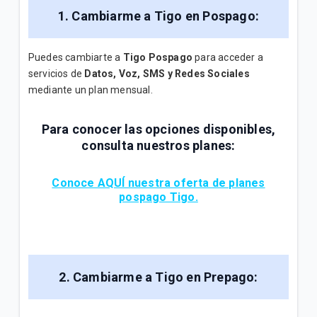
¿Cómo consultar tus consumos en Mi.Tigo? | Móvil
1. Cambiarme a Tigo en Pospago:
Oferta Full Equipo disponible en nuestro flujo digital
o Televentas | Móvil
Puedes cambiarte a
Tigo Pospago
para acceder a
servicios de
Datos, Voz, SMS y Redes Sociales
Full Equipo: Plan móvil ilimitado + celular en
mediante un plan mensual.
préstamo | Móvil
Para conocer las opciones disponibles,
consulta nuestros planes:
VER MÁS
Conoce AQUÍ nuestra oferta de planes
pospago Tigo.
2. Cambiarme a Tigo en Prepago: