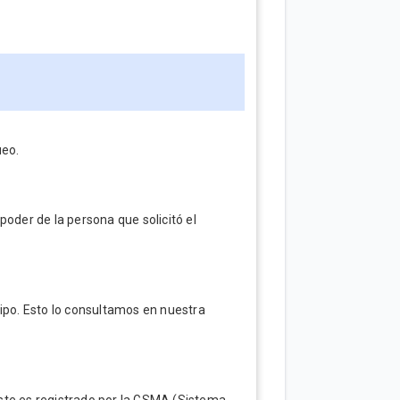
ueo.
poder de la persona que solicitó el
uipo. Esto lo consultamos en nuestra
este es registrado por la GSMA (Sistema