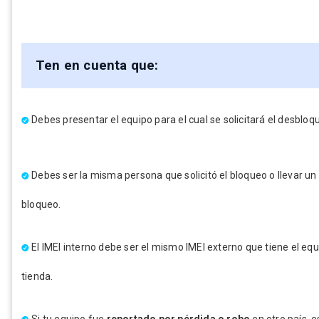
Ten en cuenta que:
Debes presentar el equipo para el cual se solicitará el desbloq
Debes ser la misma persona que solicitó el bloqueo o llevar un 
bloqueo.
El IMEI interno debe ser el mismo IMEI externo que tiene el eq
tienda.
Si tu equipo fue
reportado por pérdida o robo
en otro país, 