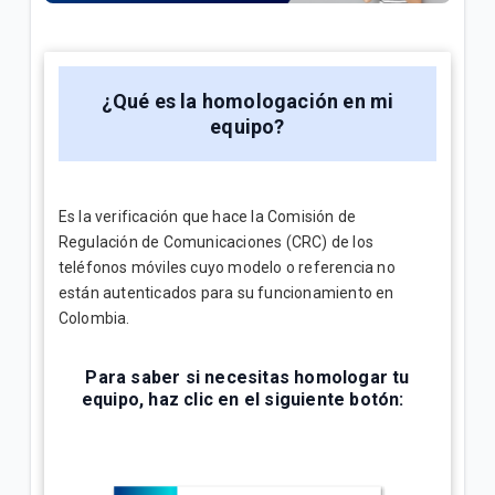
¿Cómo consultar tus consumos en Mi.Tigo? | Móvil
Oferta Full Equipo disponible en nuestro flujo digital
o Televentas | Móvil
¿Qué es la homologación en mi
equipo?
Full Equipo: Plan móvil ilimitado + celular en
préstamo | Móvil
Es la verificación que hace la Comisión de
VER MÁS
Regulación de Comunicaciones (CRC) de los
teléfonos móviles cuyo modelo o referencia no
están autenticados para su funcionamiento en
Colombia.
Para saber si necesitas homologar tu
equipo, haz clic en el siguiente botón: