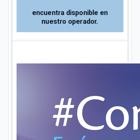
¿Cómo consultar tus consumos en Mi.Tigo? | Móvil
encuentra disponible en
Oferta Full Equipo disponible en nuestro flujo digital
nuestro operador.
o Televentas | Móvil
Full Equipo: Plan móvil ilimitado + celular en
préstamo | Móvil
VER MÁS