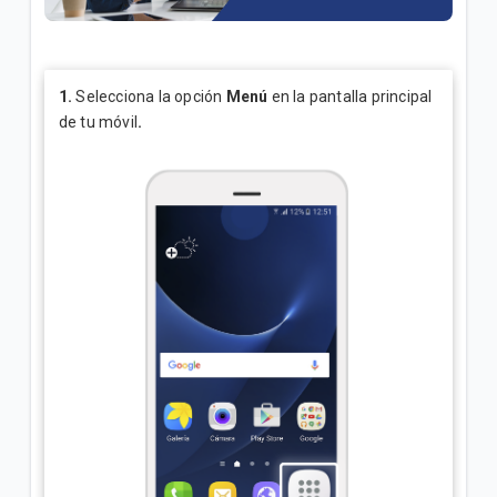
¿Cómo consultar tus consumos en Mi.Tigo? | Móvil
Oferta Full Equipo disponible en nuestro flujo digital
o Televentas | Móvil
1.
Selecciona la opción
Menú
en la pantalla principal
de tu móvil
.
Full Equipo: Plan móvil ilimitado + celular en
préstamo | Móvil
VER MÁS