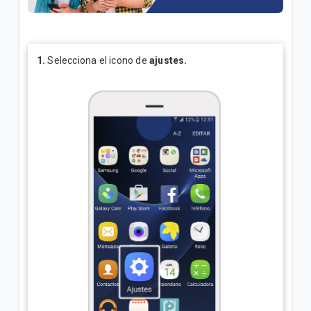
¿Cómo consultar tus consumos en Mi.Tigo? | Móvil
Oferta Full Equipo disponible en nuestro flujo digital
o Televentas | Móvil
1.
Selecciona el icono de
ajustes.
Full Equipo: Plan móvil ilimitado + celular en
préstamo | Móvil
VER MÁS