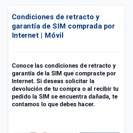
¿Cómo saber si mi línea prepago Tigo se
desactivará por no uso? | Móvil
Condiciones de retracto y
garantía de SIM comprada por
Venta de celulares libres en Tigo | Móvil
Internet | Móvil
¿Cómo configurar la red 4G Sony LTE Tigo? | Móvil
¿Cómo configurar la red 4G Motorola LTE Tigo? |
Móvil
Conoce las condiciones de retracto y
garantía de la SIM que compraste por
¿Cómo llega mi factura después de reactivar mi
línea móvil? | Móvil
Internet. Si deseas solicitar la
devolución de tu compra o al recibir tu
Lo que debes saber para pasarte a prepago si
pedido la SIM se encuentra dañada, te
tienes una deuda pendiente en tu plan | Móvil
contamos lo que debes hacer.
Cómo registrar línea Prepago a tu nombre o
actualizar datos de contacto | Móvil