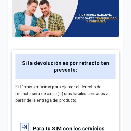
¿Cómo consultar tus consumos en Mi.Tigo? | Móvil
Oferta Full Equipo disponible en nuestro flujo digital
o Televentas | Móvil
Full Equipo: Plan móvil ilimitado + celular en
préstamo | Móvil
Si la devolución es por retracto ten
VER MÁS
presente:
El término máximo para ejercer el derecho de
retracto será de cinco (5) días hábiles contados a
partir de la entrega del producto.
Para tu SIM con los servicios