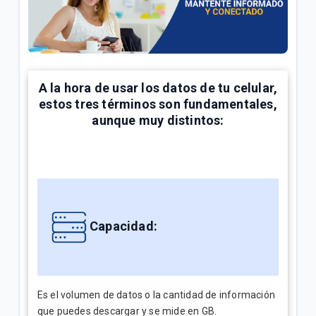
¿Cómo consultar tus consumos en Mi.Tigo? | Móvil
Oferta Full Equipo disponible en nuestro flujo digital
o Televentas | Móvil
Full Equipo: Plan móvil ilimitado + celular en
A la hora de usar los datos de tu celular,
préstamo | Móvil
estos tres términos son fundamentales,
aunque muy distintos:
VER MÁS
Capacidad:
Es el volumen de datos o la cantidad de información
que puedes descargar y se mide en GB.