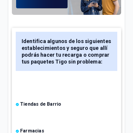
¿Cómo consultar tus consumos en Mi.Tigo? | Móvil
Oferta Full Equipo disponible en nuestro flujo digital
o Televentas | Móvil
Full Equipo: Plan móvil ilimitado + celular en
Identifica algunos de los siguientes
préstamo | Móvil
establecimientos y seguro que allí
podrás hacer tu recarga o comprar
tus paquetes Tigo sin problema:
VER MÁS
Tiendas de Barrio
Farmacias