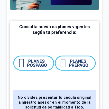
¿Cómo consultar tus consumos en Mi.Tigo? | Móvil
Oferta Full Equipo disponible en nuestro flujo digital
o Televentas | Móvil
Consulta nuestros planes vigentes
Full Equipo: Plan móvil ilimitado + celular en
según tu preferencia:
préstamo | Móvil
VER MÁS
No olvides presentar tu cédula original
a nuestro asesor en el momento de la
solicitud de portabilidad a Tigo.