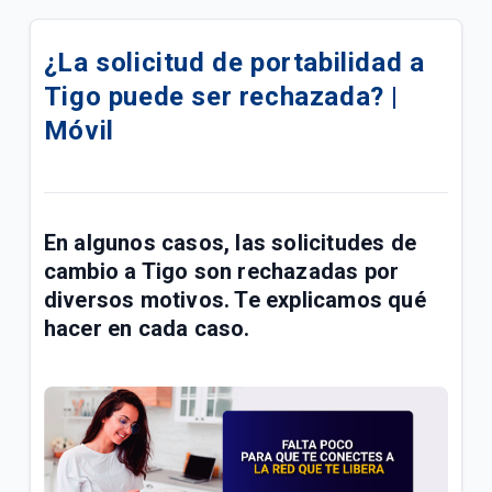
¿Cómo saber si mi línea prepago Tigo se
desactivará por no uso? | Móvil
¿La solicitud de portabilidad a
Tigo puede ser rechazada? |
Venta de celulares libres en Tigo | Móvil
Móvil
¿Cómo configurar la red 4G Sony LTE Tigo? | Móvil
¿Cómo configurar la red 4G Motorola LTE Tigo? |
Móvil
En algunos casos, las solicitudes de
cambio a Tigo son rechazadas por
¿Cómo llega mi factura después de reactivar mi
línea móvil? | Móvil
diversos motivos. Te explicamos qué
hacer en cada caso.
Lo que debes saber para pasarte a prepago si
tienes una deuda pendiente en tu plan | Móvil
Cómo registrar línea Prepago a tu nombre o
actualizar datos de contacto | Móvil