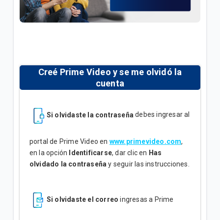
¿Cómo consultar tus consumos en Mi.Tigo? | Móvil
Oferta Full Equipo disponible en nuestro flujo digital
o Televentas | Móvil
Full Equipo: Plan móvil ilimitado + celular en
préstamo | Móvil
Creé Prime Video y se me olvidó la
cuenta
VER MÁS
Si olvidaste la contraseña
debes ingresar al
portal de Prime Video en
www.primevideo.com
,
en la opción
Identificarse
, dar clic en
Has
olvidado la contraseña
y seguir las instrucciones.
Si olvidaste el correo
ingresas a Prime