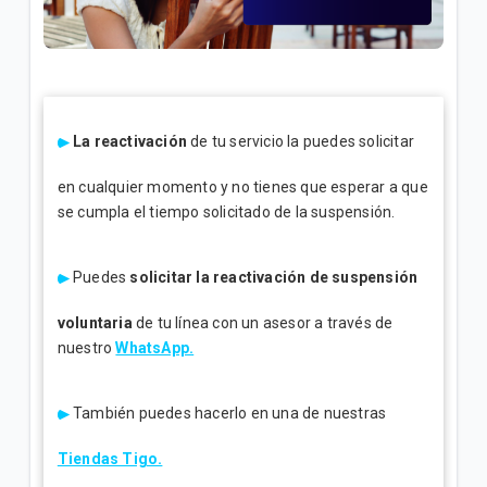
¿Cómo consultar tus consumos en Mi.Tigo? | Móvil
Oferta Full Equipo disponible en nuestro flujo digital
o Televentas | Móvil
Full Equipo: Plan móvil ilimitado + celular en
La reactivación
de tu servicio la puedes solicitar
préstamo | Móvil
en cualquier momento y no tienes que esperar a que
se cumpla el tiempo solicitado de la suspensión.
VER MÁS
Puedes
solicitar la reactivación de suspensión
voluntaria
de tu línea con un asesor a través de
nuestro
WhatsApp.
También puedes hacerlo en una de nuestras
Tiendas Tigo.