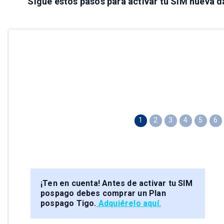
Sigue estos pasos para activar tu SIM nueva d
1
2
3
4
5
6
¡Ten en cuenta!
Antes de activar tu SIM
pospago debes comprar un Plan
pospago Tigo.
Adquiérelo aquí.