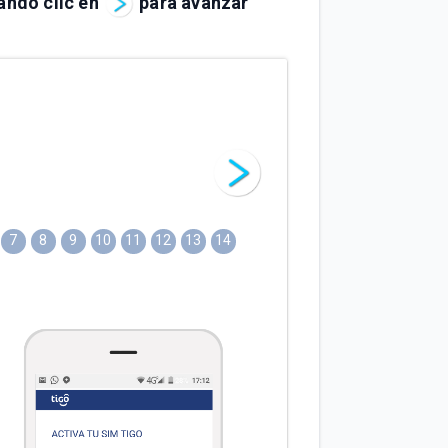
ando clic en
para avanzar
7
8
9
10
11
12
13
14