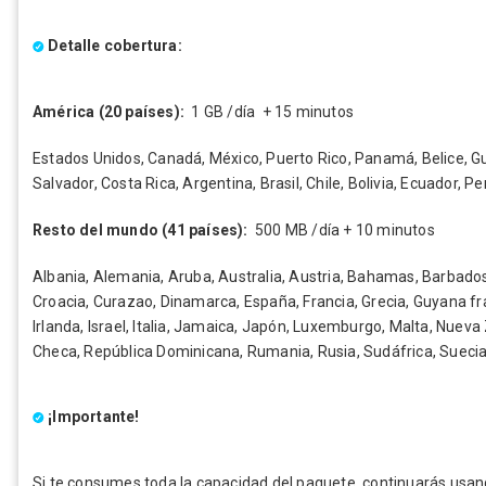
Detalle cobertura:
América (20 países):
1 GB /día + 15 minutos
Estados Unidos, Canadá, México, Puerto Rico, Panamá, Belice, G
Salvador, Costa Rica, Argentina, Brasil, Chile, Bolivia, Ecuador, 
Resto del mundo (41 países):
500 MB /día + 10 minutos
Albania, Alemania, Aruba, Australia, Austria, Bahamas, Barbados
Croacia, Curazao, Dinamarca, España, Francia, Grecia, Guyana fra
Irlanda, Israel, Italia, Jamaica, Japón, Luxemburgo, Malta, Nueva
Checa, República Dominicana, Rumania, Rusia, Sudáfrica, Suecia, 
¡Importante!
Si te consumes toda la capacidad del paquete, continuarás usa