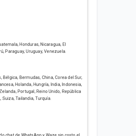
uatemala, Honduras, Nicaragua, El
Perú, Paraguay, Uruguay, Venezuela.
, Bélgica, Bermudas, China, Corea del Sur,
ncesa, Holanda, Hungría, India, Indonesia,
 Zelanda, Portugal, Reino Unido, República
Suiza, Tailandia, Turquía.
ndo chat de WhatsApp y Waze sin costo el