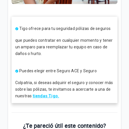
¿Cómo consultar tus consumos en Mi.Tigo? | Móvil
Oferta Full Equipo disponible en nuestro flujo digital
o Televentas | Móvil
Tigo ofrece para tu seguridad pólizas de seguros
Full Equipo: Plan móvil ilimitado + celular en
que puedes contratar en cualquier momento y tener
préstamo | Móvil
un amparo para reemplazar tu equipo en caso de
daños o hurto.
VER MÁS
Puedes elegir entre Seguro ACE y Seguro
Colpatria, si deseas adquirir el seguro y conocer más
sobre las pólizas, te invitamos a acercarte a una de
nuestras
tiendas Tigo.
¿Te pareció útil este contenido?