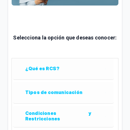
¿Cómo consultar tus consumos en Mi.Tigo? | Móvil
Oferta Full Equipo disponible en nuestro flujo digital
o Televentas | Móvil
Full Equipo: Plan móvil ilimitado + celular en
Selecciona la opción que deseas conocer:
préstamo | Móvil
VER MÁS
¿Qué es RCS?
Tipos de comunicación
Condiciones y
Restricciones