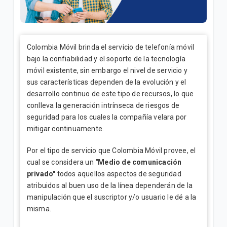
¿Cómo consultar tus consumos en Mi.Tigo? | Móvil
Oferta Full Equipo disponible en nuestro flujo digital
o Televentas | Móvil
Colombia Móvil brinda el servicio de telefonía móvil
bajo la confiabilidad y el soporte de la tecnología
Full Equipo: Plan móvil ilimitado + celular en
móvil existente, sin embargo el nivel de servicio y
préstamo | Móvil
sus características dependen de la evolución y el
desarrollo continuo de este tipo de recursos, lo que
conlleva la generación intrínseca de riesgos de
VER MÁS
seguridad para los cuales la compañía velara por
mitigar continuamente.
Por el tipo de servicio que Colombia Móvil provee, el
cual se considera un
"Medio de comunicación
privado"
todos aquellos aspectos de seguridad
atribuidos al buen uso de la línea dependerán de la
manipulación que el suscriptor y/o usuario le dé a la
misma.