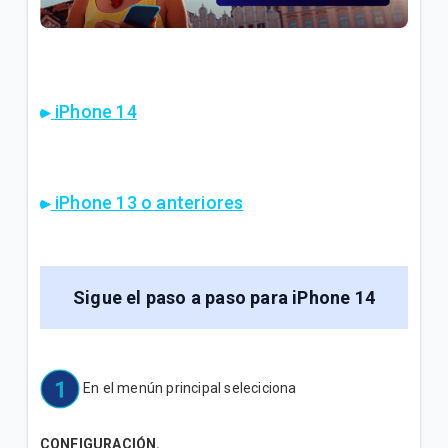
¿Cómo consultar tus consumos en Mi.Tigo? | Móvil
Oferta Full Equipo disponible en nuestro flujo digital
o Televentas | Móvil
iPhone 14
Full Equipo: Plan móvil ilimitado + celular en
préstamo | Móvil
iPhone 13 o anteriores
VER MÁS
Sigue el paso a paso para iPhone 14
En el menún principal seleciciona
CONFIGURACIÓN.