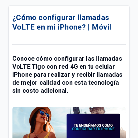
¿Cómo saber si mi línea prepago Tigo se
desactivará por no uso? | Móvil
¿Cómo configurar llamadas
VoLTE en mi iPhone? | Móvil
Venta de celulares libres en Tigo | Móvil
¿Cómo configurar la red 4G Sony LTE Tigo? | Móvil
¿Cómo configurar la red 4G Motorola LTE Tigo? |
Conoce cómo configurar las llamadas
Móvil
VoLTE Tigo con red 4G en tu celular
iPhone para realizar y recibir llamadas
¿Cómo llega mi factura después de reactivar mi
de mejor calidad con esta tecnología
línea móvil? | Móvil
sin costo adicional.
Lo que debes saber para pasarte a prepago si
tienes una deuda pendiente en tu plan | Móvil
Cómo registrar línea Prepago a tu nombre o
actualizar datos de contacto | Móvil