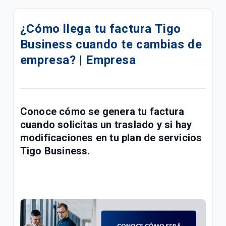
eSIM para su línea móvil Tigo Business | Empresas
¿Cómo llega tu factura Tigo
Conoce las mejoras realizadas a la red móvil Tigo |
Business cuando te cambias de
Empresas
empresa? | Empresa
Conoce sobre el proceso de portabilidad a Tigo |
Empresas
Manual de usuario Cloud Backup Tigo Business |
Conoce cómo se genera tu factura
Empresas
cuando solicitas un traslado y si hay
Paga las facturas de servicios fijos y móviles Tigo
modificaciones en tu plan de servicios
Business en una transacción | Empresas
Tigo Business.
Respaldo de Sitios, Bases de Datos, CMS y
Certificado SSL | Empresas
Fallas y problemas para navegar en el Internet Tigo
| Empresas