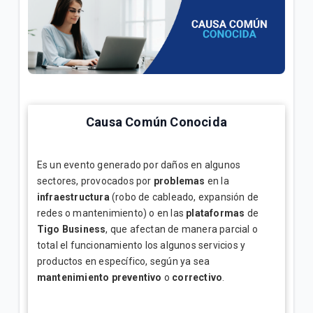
¿Cuál es el número de cuenta de la factura Tigo? |
Empresas
Explicación del Detalle de consumos en su factura
Tigo | Empresas
¿Cómo hacer reposición de SIM en Tigo Business
Causa Común Conocida
Online? | Empresas
Es un evento generado por daños en algunos
sectores, provocados por
problemas
en la
VER MÁS
infraestructura
(robo de cableado, expansión de
redes o mantenimiento) o en las
plataformas
de
Tigo Business
, que afectan de manera parcial o
total el funcionamiento los algunos servicios y
productos en específico, según ya sea
mantenimiento preventivo
o
correctivo
.