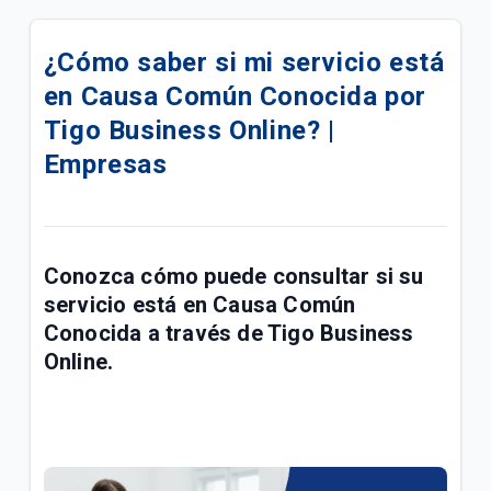
eSIM para su línea móvil Tigo Business | Empresas
¿Cómo saber si mi servicio está
Conoce las mejoras realizadas a la red móvil Tigo |
en Causa Común Conocida por
Empresas
Tigo Business Online? |
Conoce sobre el proceso de portabilidad a Tigo |
Empresas
Empresas
Manual de usuario Cloud Backup Tigo Business |
Empresas
Conozca cómo puede consultar si su
Paga las facturas de servicios fijos y móviles Tigo
servicio está en
Causa Común
Business en una transacción | Empresas
Conocida
a través de
Tigo Business
Online
.
Respaldo de Sitios, Bases de Datos, CMS y
Certificado SSL | Empresas
Fallas y problemas para navegar en el Internet Tigo
| Empresas