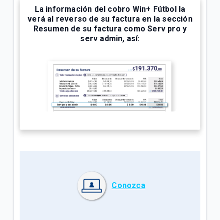
La información del cobro Win+ Fútbol la
¿Cuál es el número de cuenta de la factura Tigo? |
verá al reverso de su factura en la sección
Empresas
Resumen de su factura
como
Serv pro y
serv admin,
así:
Explicación del Detalle de consumos en su factura
Tigo | Empresas
¿Cómo hacer reposición de SIM en Tigo Business
Online? | Empresas
VER MÁS
Conozca