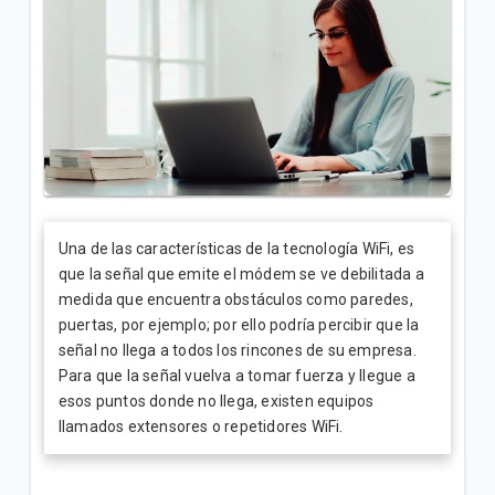
¿Cuál es el número de cuenta de la factura Tigo? |
Empresas
Explicación del Detalle de consumos en su factura
Tigo | Empresas
¿Cómo hacer reposición de SIM en Tigo Business
Online? | Empresas
Una de las características de la tecnología WiFi, es
que la señal que emite el módem se ve debilitada a
VER MÁS
medida que encuentra obstáculos como paredes,
puertas, por ejemplo; por ello podría percibir que la
señal no llega a todos los rincones de su empresa.
Para que la señal vuelva a tomar fuerza y llegue a
esos puntos donde no llega, existen equipos
llamados extensores o repetidores WiFi.