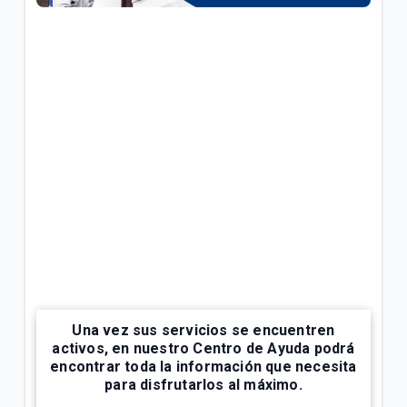
¿Cuál es el número de cuenta de la factura Tigo? |
Empresas
Explicación del Detalle de consumos en su factura
Tigo | Empresas
¿Cómo hacer reposición de SIM en Tigo Business
Online? | Empresas
VER MÁS
Una vez sus servicios se encuentren
activos, en nuestro
Centro de Ayuda
podrá
encontrar toda la información que necesita
para disfrutarlos al máximo.