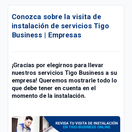
eSIM para su línea móvil Tigo Business | Empresas
Conozca sobre la visita de
Conoce las mejoras realizadas a la red móvil Tigo |
instalación de servicios Tigo
Empresas
Business | Empresas
Conoce sobre el proceso de portabilidad a Tigo |
Empresas
Manual de usuario Cloud Backup Tigo Business |
¡Gracias por elegirnos para llevar
Empresas
nuestros servicios Tigo Business a su
Paga las facturas de servicios fijos y móviles Tigo
empresa!
Queremos mostrarle todo lo
Business en una transacción | Empresas
que debe tener en cuenta en el
momento de la instalación.
Respaldo de Sitios, Bases de Datos, CMS y
Certificado SSL | Empresas
Fallas y problemas para navegar en el Internet Tigo
| Empresas