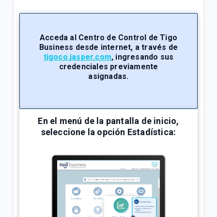
¿Cuál es el número de cuenta de la factura Tigo? |
Empresas
Acceda al Centro de Control de Tigo
Business desde internet, a través de
Explicación del Detalle de consumos en su factura
tigoco.jasper.com
, ingresando sus
Tigo | Empresas
credenciales previamente
asignadas.
¿Cómo hacer reposición de SIM en Tigo Business
Online? | Empresas
En el menú de la pantalla de inicio,
VER MÁS
seleccione la opción
Estadística
: