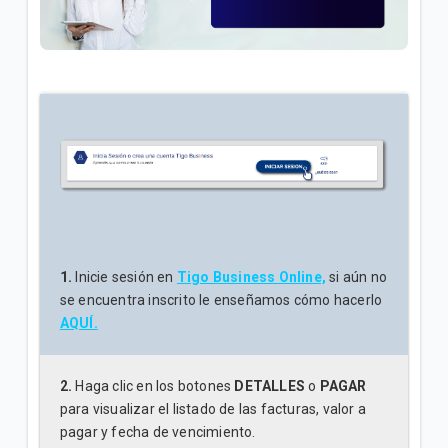
¿Cuál es el número de cuenta de la factura Tigo? |
Empresas
Explicación del Detalle de consumos en su factura
Tigo | Empresas
¿Cómo hacer reposición de SIM en Tigo Business
Online? | Empresas
VER MÁS
1.
Inicie sesión en
Tigo Business Online,
si aún no
se encuentra inscrito le enseñamos cómo hacerlo
AQUÍ.
2.
Haga clic en los botones
DETALLES
o
PAGAR
para visualizar el listado de las facturas, valor a
pagar y fecha de vencimiento.