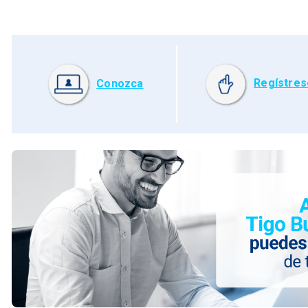
Regístres
Conozca