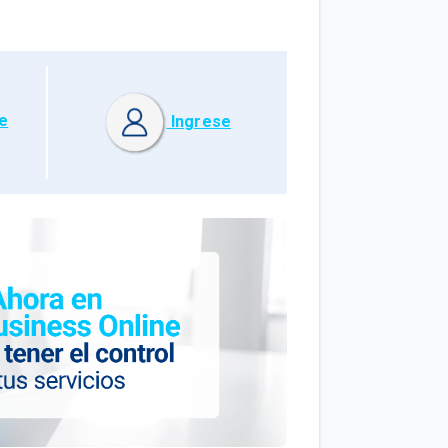
e
Ingrese