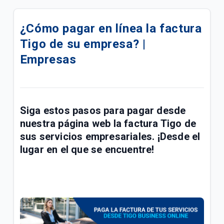
eSIM para su línea móvil Tigo Business | Empresas
¿Cómo pagar en línea la factura
Conoce las mejoras realizadas a la red móvil Tigo |
Tigo de su empresa? |
Empresas
Empresas
Conoce sobre el proceso de portabilidad a Tigo |
Empresas
Manual de usuario Cloud Backup Tigo Business |
Siga estos pasos para pagar desde
Empresas
nuestra página web la factura Tigo de
Paga las facturas de servicios fijos y móviles Tigo
sus servicios empresariales. ¡Desde el
Business en una transacción | Empresas
lugar en el que se encuentre!
Respaldo de Sitios, Bases de Datos, CMS y
Certificado SSL | Empresas
Fallas y problemas para navegar en el Internet Tigo
| Empresas