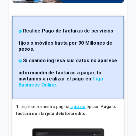
¿Cuál es el número de cuenta de la factura Tigo? |
Empresas
Explicación del Detalle de consumos en su factura
Realice Pago de facturas de servicios
Tigo | Empresas
fijos o móviles hasta por 90 Millones de
pesos.
¿Cómo hacer reposición de SIM en Tigo Business
Online? | Empresas
Si cuando ingresa sus datos no aparece
información de facturas a pagar, lo
invitamos a realizar el pago en
Tigo
VER MÁS
Business Online.
1.
Ingrese a nuestra página
tigo.co
opción
Paga tu
factura con tarjeta débito/crédito.