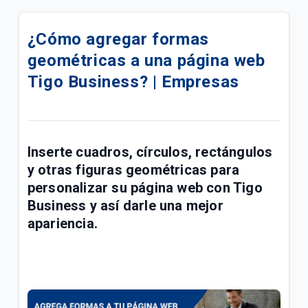
eSIM para su línea móvil Tigo Business | Empresas
¿Cómo agregar formas
Conoce las mejoras realizadas a la red móvil Tigo |
geométricas a una página web
Empresas
Tigo Business? | Empresas
Conoce sobre el proceso de portabilidad a Tigo |
Empresas
Manual de usuario Cloud Backup Tigo Business |
Inserte cuadros, círculos, rectángulos
Empresas
y otras figuras geométricas para
Paga las facturas de servicios fijos y móviles Tigo
personalizar su página web con Tigo
Business en una transacción | Empresas
Business y así darle una mejor
apariencia.
Respaldo de Sitios, Bases de Datos, CMS y
Certificado SSL | Empresas
Fallas y problemas para navegar en el Internet Tigo
| Empresas