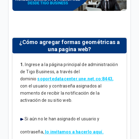
¿Cuál es el número de cuenta de la factura Tigo? |
Empresas
Explicación del Detalle de consumos en su factura
Tigo | Empresas
¿Cómo agregar formas geométricas a
una pagina web?
¿Cómo hacer reposición de SIM en Tigo Business
Online? | Empresas
1.
Ingrese a la página principal de administración
de Tigo Business, a través del
dominio
soportedatacenter.une.net.co:8443
,
VER MÁS
con el usuario y contraseña asignados al
momento de recibir la notificación de la
activación de su sitio web.
Si aún no le han asignado el usuario y
contraseña,
lo invitamos a hacerlo
aquí.