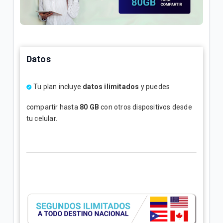
¿Cuál es el número de cuenta de la factura Tigo? |
Empresas
Explicación del Detalle de consumos en su factura
Datos
Tigo | Empresas
¿Cómo hacer reposición de SIM en Tigo Business
Tu plan incluye
datos ilimitados
y puedes
Online? | Empresas
compartir hasta
80 GB
con otros dispositivos desde
tu celular.
VER MÁS