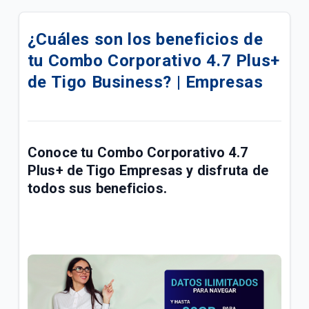
eSIM para su línea móvil Tigo Business | Empresas
¿Cuáles son los beneficios de
Conoce las mejoras realizadas a la red móvil Tigo |
tu Combo Corporativo 4.7 Plus+
Empresas
de Tigo Business? | Empresas
Conoce sobre el proceso de portabilidad a Tigo |
Empresas
Manual de usuario Cloud Backup Tigo Business |
Conoce tu
Combo Corporativo 4.7
Empresas
Plus+
de Tigo Empresas
y disfruta de
Paga las facturas de servicios fijos y móviles Tigo
todos sus beneficios.
Business en una transacción | Empresas
Respaldo de Sitios, Bases de Datos, CMS y
Certificado SSL | Empresas
Fallas y problemas para navegar en el Internet Tigo
| Empresas