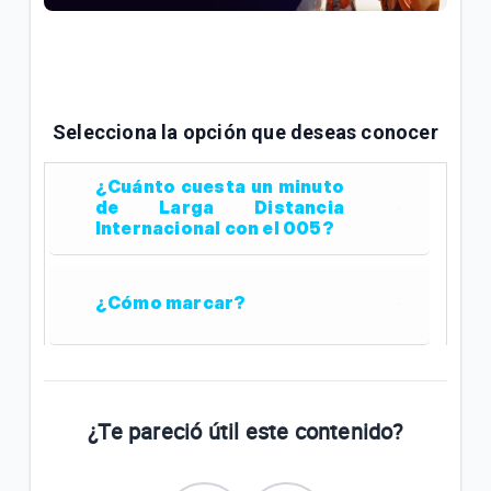
¿Cómo configurar servicios especiales en su línea
telefónica? | General
¿Qué es Citofonía Virtual Tigo para edificios? |
General
Selecciona la opción que deseas conocer
Contestador automático en tu servicio de telefonía
¿Cuánto cuesta un minuto
fija Tigo | Hogar
de Larga Distancia
Internacional con el 005?
VER MÁS
¿Cómo marcar?
¿Te pareció útil este contenido?