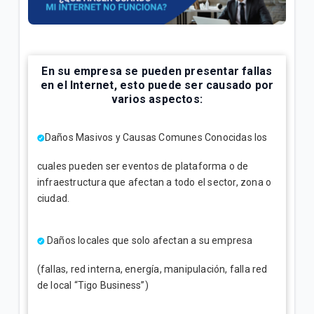
¿Cuál es el número de cuenta de la factura Tigo? |
Empresas
Explicación del Detalle de consumos en su factura
En su empresa se pueden presentar fallas
Tigo | Empresas
en el Internet, esto puede ser causado por
varios aspectos:
¿Cómo hacer reposición de SIM en Tigo Business
Online? | Empresas
Daños Masivos y Causas Comunes Conocidas los
cuales pueden ser eventos de plataforma o de
infraestructura que afectan a todo el sector, zona o
VER MÁS
ciudad.
Daños locales que solo afectan a su empresa
(fallas, red interna, energía, manipulación, falla red
de local “Tigo Business”)