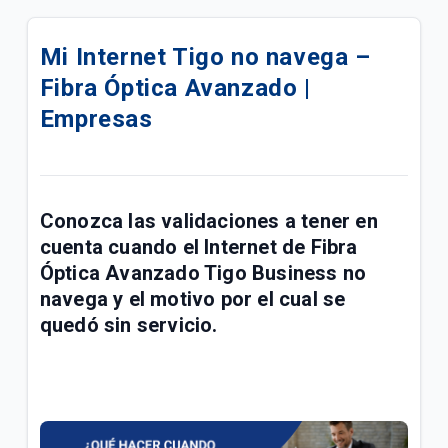
eSIM para su línea móvil Tigo Business | Empresas
Mi Internet Tigo no navega –
Conoce las mejoras realizadas a la red móvil Tigo |
Fibra Óptica Avanzado |
Empresas
Empresas
Conoce sobre el proceso de portabilidad a Tigo |
Empresas
Manual de usuario Cloud Backup Tigo Business |
Conozca las validaciones a tener en
Empresas
cuenta cuando el
Internet de Fibra
Paga las facturas de servicios fijos y móviles Tigo
Óptica Avanzado Tigo Business no
Business en una transacción | Empresas
navega
y el motivo por el cual se
quedó sin servicio.
Respaldo de Sitios, Bases de Datos, CMS y
Certificado SSL | Empresas
Fallas y problemas para navegar en el Internet Tigo
| Empresas