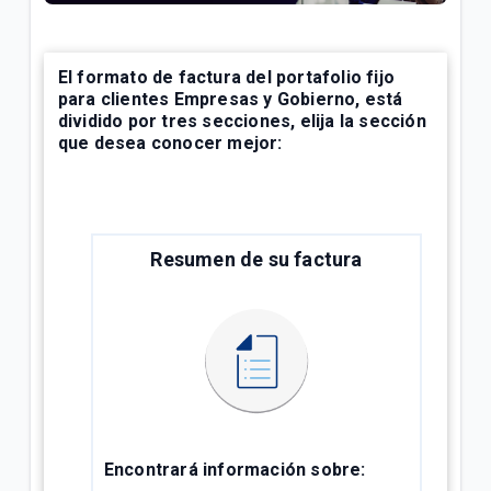
¿Cuál es el número de cuenta de la factura Tigo? |
Empresas
El formato de factura del portafolio fijo
para clientes Empresas y Gobierno, está
Explicación del Detalle de consumos en su factura
dividido por tres secciones, elija la sección
Tigo | Empresas
que desea conocer mejor:
¿Cómo hacer reposición de SIM en Tigo Business
Online? | Empresas
Resumen de su factura
VER MÁS
Encontrará información sobre: